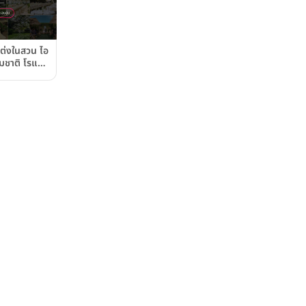
แต่งในสวน ไอ
มชาติ โรแมน