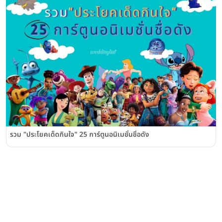
รวม "ประโยคเด็ดกินใจ" 25 การ์ตูนอนิเมชั่นชื่อดัง