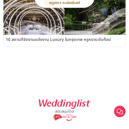
10 สถานที่จัดงานแต่งงาน Luxury ในกรุงเทพ หรูหราระดับท็อป
สนับสนุนโดย