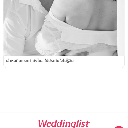
เข้าหอคืนแรกทำยังไง...ให้ประทับใจไม่รู้ลืม