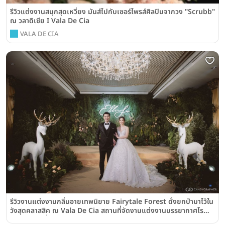
รีวิวแต่งงานสนุกสุดเหวี่ยง มันส์ไปกับเซอร์ไพรส์ศิลปินจากวง "Scrubb"
ณ วลาดิเซีย I Vala De Cia
VALA DE CIA
รีวิวงานแต่งงานกลิ่นอายเทพนิยาย Fairytale Forest ดั่งยกป่ามาไว้ใน
วังสุดคลาสสิค ณ Vala De Cia สถานที่จัดงานแต่งงานบรรยากาศโร
แมนติกย่านฝั่งธนฯ