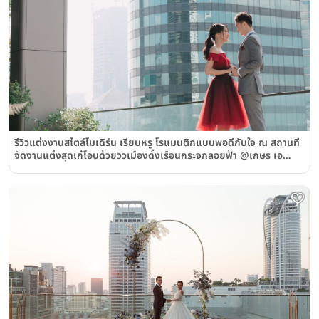
รีวิวแต่งงานสไตล์โมเดิร์น เรียบหรู โรแมนติกแบบพอดีกับใจ ณ สถานที่
จัดงานแต่งสุดเก๋โอบด้วยวิวเมืองดั่งเรือนกระจกลอยฟ้า @เกษร เอ
อร์เบิน รีสอร์ท (Gaysorn Urban Resort)