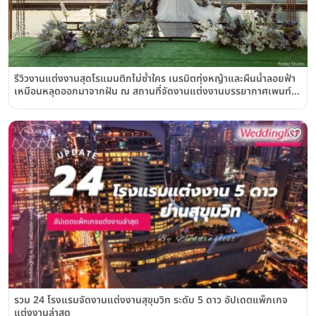
รีวิวงานแต่งงานสุดโรแมนติกไม่ซ้ำใคร เนรมิตทุ่งหญ้าและผืนน้ำลอยฟ้า
เหมือนหลุดออกมาจากฝัน ณ สถานที่จัดงานแต่งงานบรรยากาศเพนท์
เฮาส์กลางเมืองย่านราชประสงค์ "เกษร เออร์เบิน รีสอร์ท"
รวม 24 โรงแรมจัดงานแต่งงานสุขุมวิท ระดับ 5 ดาว อัปเดตแพ็กเกจ
แต่งงานล่าสุด