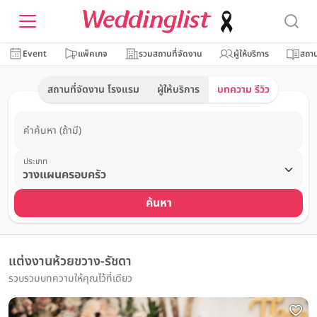
Event
แพ็คเกจ
รวมสถานที่จัดงาน
ผู้ให้บริการ
สถาน
สถานที่จัดงาน โรงแรม
ผู้ให้บริการ
บทความ รีวิว
คำค้นหา (ถ้ามี)
ประเภท
ค้นหา
แต่งงานห้วยขวาง-รัชดา
รวบรวมบทความให้คุณไว้ที่เดียว