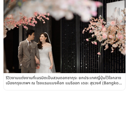
รีวิวงานแต่งงานที่เนรมิตเป็นสวนดอกซากุระ ยกประเทศญี่ปุ่นไว้ใจกลาง
เมืองกรุงเทพฯ ณ โรงแรมแบงค็อก แมริออท เดอะ สุรวงศ์ (Bangkok
Marriott Hotel The Surawongse)