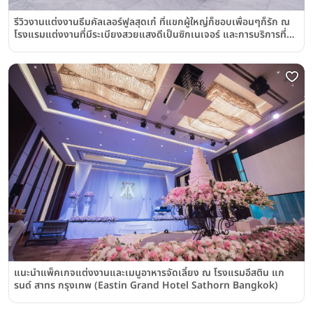
รีวิวงานแต่งงานธีมคัลเลอร์ฟูลสุดเก๋ ที่แขกผู้ใหญ่ก็ชอบเพื่อนๆก็รัก ณ
โรงแรมแต่งงานที่มีระเบียงสวยแสงดีเป็นซิกเนเจอร์ และการบริการที่
ต้องบอกต่อ @โรงแรมอีสติน แกรนด์ สาทร กรุงเทพฯ Eastin Grand
Hotel Sathorn Bangkok
แนะนำแพ็คเกจแต่งงานและเมนูอาหารจัดเลี้ยง ณ โรงแรมอีสติน แก
รนด์ สาทร กรุงเทพ (Eastin Grand Hotel Sathorn Bangkok)