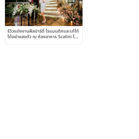
รีวิวแต่งงานฟีลปาร์ตี้ โรแมนติกและเก๋ไก๋
ได้อย่างลงตัว ณ ห้องอาหาร Scalini โรง
แรมฮิลตัน สุขุมวิท กรุงเทพฯ Hilton
Sukhumvit Bangkok