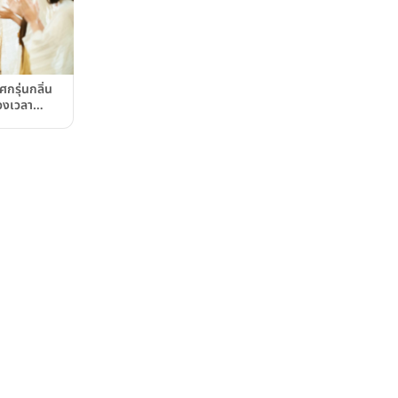
กรุ่นกลิ่น
วงเวลา
มแมนดาริน
el Bangkok