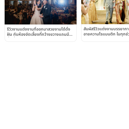
สัมผัสรีวิวแต่งงานบรรยากาศ
รีวิวงานแต่งงานที่ออกมาสวยงามได้ดั่ง
อายความโรแมนติก ในทุกช่
ฝัน กับห้องจัดเลี้ยงที่กว้างขวางแถมมี
หรูหราในทุกองศา @โรงแร
พื้นที่ใช้สอยอย่างเหลือเฟือ @โรงแรม
กรุงเทพฯ Mandarin Hot
แมนดาริน กรุงเทพฯ (Mandarin
Hotel Bangkok)