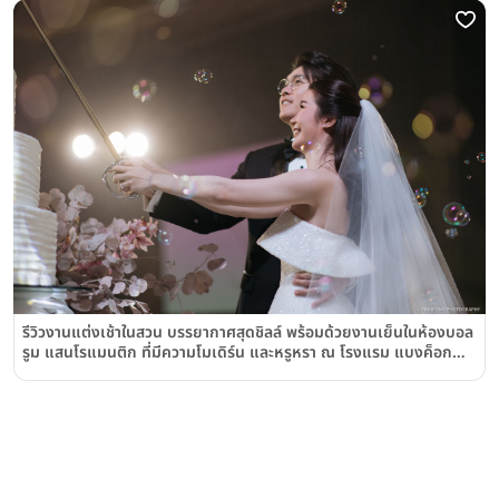
รีวิวงานแต่งเช้าในสวน บรรยากาศสุดชิลล์ พร้อมด้วยงานเย็นในห้องบอล
รูม แสนโรแมนติก ที่มีความโมเดิร์น และหรูหรา ณ โรงแรม แบงค็อก
แมริออท เดอะ สุรวงศ์ (Bangkok Marriott Hotel The
Surawongse)