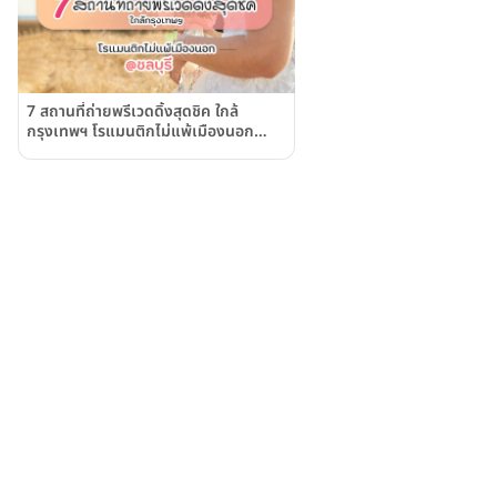
7 สถานที่ถ่ายพรีเวดดิ้งสุดชิค ใกล้
กรุงเทพฯ โรแมนติกไม่แพ้เมืองนอก
@ชลบุรี