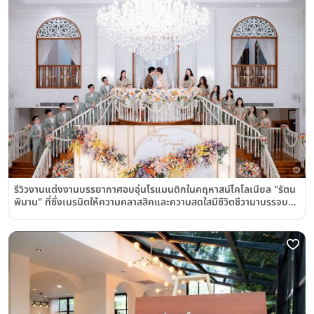
รีวิวงานแต่งงานบรรยากาศอบอุ่นโรแมนติกในคฤหาสน์โคโลเนียล "รัตน
พิมาน" ที่ซึ่งเนรมิตให้ความคลาสสิคและความสดใสมีชีวิตชีวามาบรรจบ
กันได้อย่างลงตัว