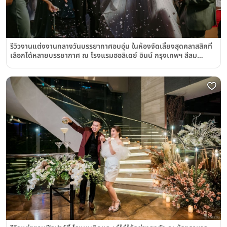
รีวิวงานแต่งงานกลางวันบรรยากาศอบอุ่น ในห้องจัดเลี้ยงสุดคลาสสิคที่
เลือกได้หลายบรรยากาศ ณ โรงแรมฮอลิเดย์ อินน์ กรุงเทพฯ สีลม
Holiday Inn Bangkok Silom