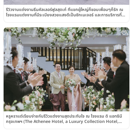
รีวิวงานแต่งงานธีมคัลเลอร์ฟูลสุดเก๋ ที่แขกผู้ใหญ่ก็ชอบเพื่อนๆก็รัก ณ
โรงแรมแต่งงานที่มีระเบียงสวยแสงดีเป็นซิกเนเจอร์ และการบริการที่
ต้องบอกต่อ @โรงแรมอีสติน แกรนด์ สาทร กรุงเทพฯ Eastin Grand
Hotel Sathorn Bangkok
หรูหราแต่เรียบง่ายกับรีวิวแต่งงานสุดประทับใจ ณ โรงแรม ดิ แอทธินี
กรุงเทพฯ (The Athenee Hotel, a Luxury Collection Hotel,
Bangkok)