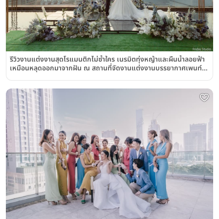
รีวิวงานแต่งงานสุดโรแมนติกไม่ซ้ำใคร เนรมิตทุ่งหญ้าและผืนน้ำลอยฟ้า
เหมือนหลุดออกมาจากฝัน ณ สถานที่จัดงานแต่งงานบรรยากาศเพนท์
เฮาส์กลางเมืองย่านราชประสงค์ "เกษร เออร์เบิน รีสอร์ท"