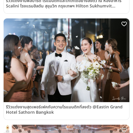
รีวิวแต่งงานฟีลปาร์ตี้ โรแมนติกและเก๋ไก๋ได้อย่างลงตัว ณ ห้องอาหาร
Scalini โรงแรมฮิลตัน สุขุมวิท กรุงเทพฯ Hilton Sukhumvit
Bangkok
รีวิวแต่งงานสุดเพอร์เฟคกับความโรแมนติกที่ลงตัว @Eastin Grand
Hotel Sathorn Bangkok