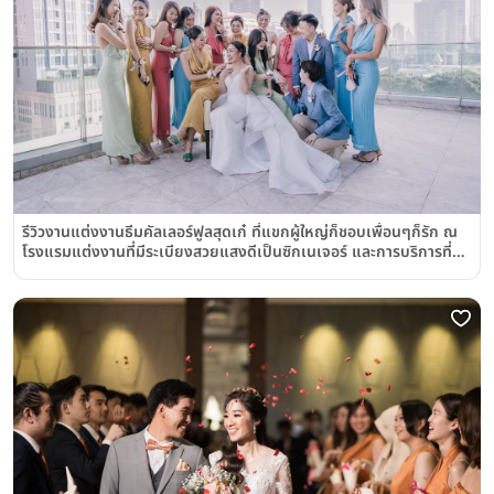
รีวิวงานแต่งงานธีมคัลเลอร์ฟูลสุดเก๋ ที่แขกผู้ใหญ่ก็ชอบเพื่อนๆก็รัก ณ
โรงแรมแต่งงานที่มีระเบียงสวยแสงดีเป็นซิกเนเจอร์ และการบริการที่
ต้องบอกต่อ @โรงแรมอีสติน แกรนด์ สาทร กรุงเทพฯ Eastin Grand
Hotel Sathorn Bangkok