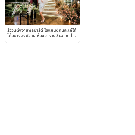
รีวิวแต่งงานฟีลปาร์ตี้ โรแมนติกและเก๋ไก๋
ได้อย่างลงตัว ณ ห้องอาหาร Scalini โรง
แรมฮิลตัน สุขุมวิท กรุงเทพฯ Hilton
Sukhumvit Bangkok