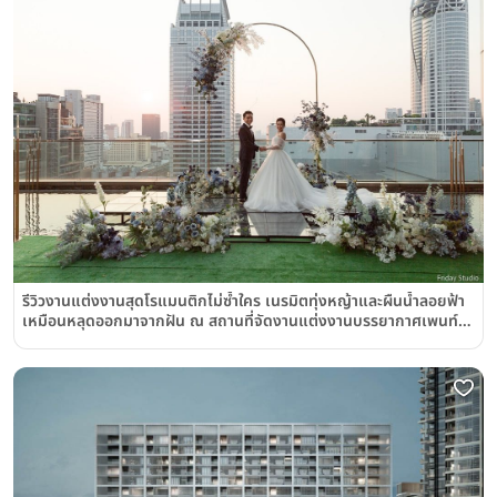
รีวิวงานแต่งงานสุดโรแมนติกไม่ซ้ำใคร เนรมิตทุ่งหญ้าและผืนน้ำลอยฟ้า
เหมือนหลุดออกมาจากฝัน ณ สถานที่จัดงานแต่งงานบรรยากาศเพนท์
เฮาส์กลางเมืองย่านราชประสงค์ "เกษร เออร์เบิน รีสอร์ท"