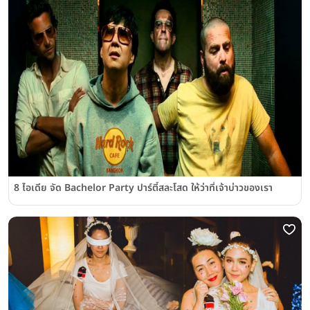
8 ไอเดีย จัด Bachelor Party ปาร์ตี้สละโสด ให้ว่าที่เจ้าบ่าวของเรา