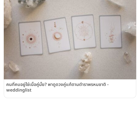
คนที่คบอยู่ใช่เนื้อคู่มั้ย? พาดูดวงคู่แท้ตามตำราพรหมชาติ -
weddinglist