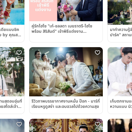
คู่รักไฮโซ "เก๋-ชลลดา เมฆราตรี-ไฮโซ
นเดียแบบชิค
มาทำความรู้จ
พร้อม สิริสันต์" เข้าพิธีแต่งงาน
ีย by คุณสา
ปาร์ค" สถาน
ท่ามกลางบรรยากาศแสนโรแมนติก
Space สุดโร
เดียว
สุดอบอุ่นที่
เก็บตกงานแต
รีวิวภาพบรรยากาศงานหมั้น ป๊อก - มาร์กี้
ยสไตล์เจ้า
หวานแบบ นิว
เรียบหรูดูสง่า และอบอวลไปด้วยความสุข