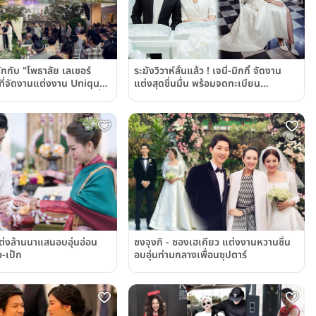
ักกับ "โพธาลัย เลเชอร์
ระฆังวิวาห์ลั่นแล้ว ! เจนี่-มิกกี้ จัดงาน
ที่จัดงานแต่งงาน Unique
แต่งสุดชื่นมื่น พร้อมจดทะเบียน
แมนติก 2 บรรยากาศในที่
ท่ามกลางสักขีพยาน
่งล้านนาแสนอบอุ่นอ่อน
ซงจุงกิ - ซองเฮเคียว แต่งงานหวานชื่น
-เป๊ก
อบอุ่นท่ามกลางเพื่อนซุปตาร์