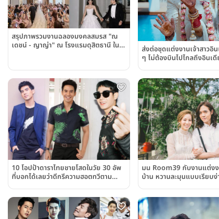
สรุปภาพรวมงานฉลองมงคลสมรส "ณ
เดชน์ - ญาญ่า" ณ โรงแรมดุสิตธานี ใน
ส่งต่อชุดแต่งงานเจ้าสาวอิ
โมเมนต์สุดอบอุ่น พร้อมพาส่อง 4 ลุคเจ้า
ๆ ไม่ต้องบินไปไกลถึงอินเด
สาวสุดปังแห่งปี!!
(Sakaejai)
10 โอปป้าดาราไทยชายโสดในวัย 30 อัพ
มน Room39 กับงานแต่งงาน
ที่บอกได้เลยว่าดีกรีความฮอตทวีตาม
บ้าน หวานละมุนแบบเรียบง่า
อายุ!!
ตัว