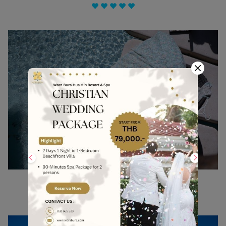
ชุดแรกเป็นชุดเซทสีฟ้าแบบอลังการใครใส่ก็รอด