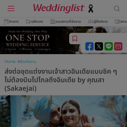
Event
แพ็คเกจ
รวมสถานที่จัดงาน
ผู้ให้บริการ
สถาน
–
Home
พิธีแต่งงาน
ส่งต่อชุดแต่งงานเจ้าสาวอินเดียแบบชิค ๆ
ไม่ต้องบินไปไกลถึงอินเดีย by คุณสา
(Sakaejai)