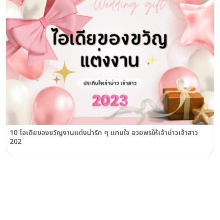
10 ไอเดียของขวัญงานแต่งน่ารัก ๆ แทนใจ อวยพรให้เจ้าบ่าวเจ้าสาว
202