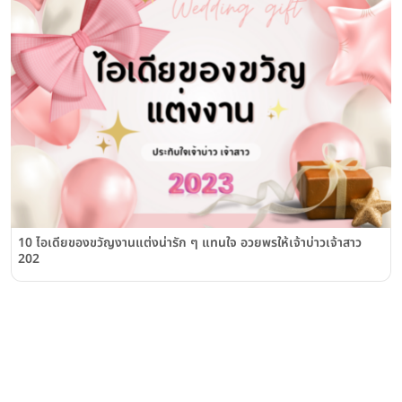
10 ไอเดียของขวัญงานแต่งน่ารัก ๆ แทนใจ อวยพรให้เจ้าบ่าวเจ้าสาว
202