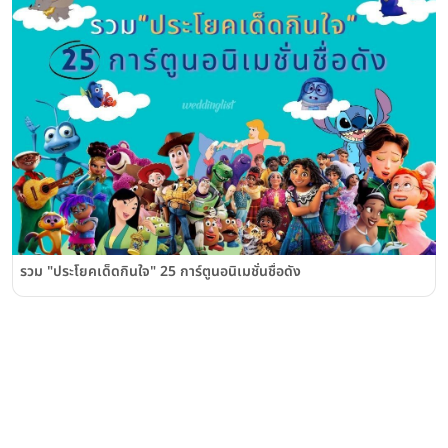
รวม "ประโยคเด็ดกินใจ" 25 การ์ตูนอนิเมชั่นชื่อดัง