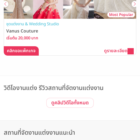
Most Popular
ชุดแต่งงาน & Wedding Studio
Vanus Couture
เริ่มต้น 20,000 บาท
คลิกขอแพ็กเกจ
ดูรายละเอียด
วิดีโองานแต่ง รีวิวสถานที่จัดงานแต่งงาน
ดูคลิปวิดีโอทั้งหมด
Event รีวิวโรงแรม
Event | ประทับใจไม่รู้จบ! รวมภาพบรรยากาศงาน The Magical of
Love #3 Wedding Open House ณ The Banquet Hall at
Nathong
The Banquet Hall at Nathong
สถานที่จัดงานแต่งงานแนะนำ