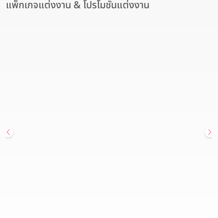
แพ็กเกจแต่งงาน & โปรโมชั่นแต่งงาน
สถานที่จัดงานแต่งงาน
Hot Deal
โรงแรมอวานี รัชดา กรุงเทพฯ เปิดมิติใหม่ของสถานที่จัดงานแต่งงาน
ใจกลางเมือง แพ็กเกจแต่งงาน เริ่มต้นเพียง 179,900 บาท
Avani Ratchada Bangkok Hotel (โรงแรมอวานี รัชดา กรุงเทพฯ)
วันนี้ - 31 ธันวาคม 2569
สนใจแพ็กเกจ
ดูรายละเอียด