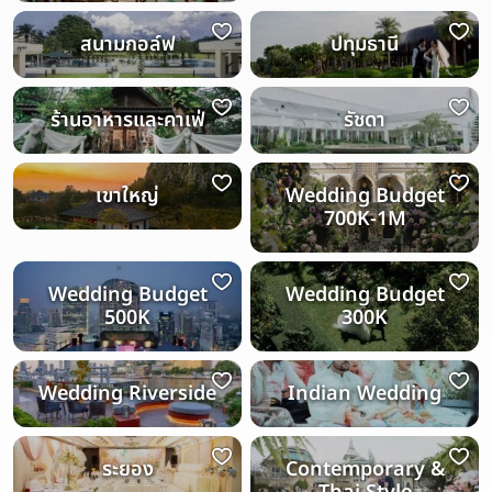
สนามกอล์ฟ
ปทุมธานี
ร้านอาหารและคาเฟ่
รัชดา
เขาใหญ่
Wedding Budget
700K-1M
Wedding Budget
Wedding Budget
500K
300K
Wedding Riverside
Indian Wedding
ระยอง
Contemporary &