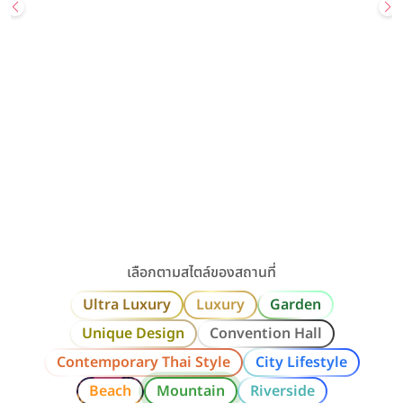
Wedding
Most Popular
สถานที่จัดงานแต่ง
UNIQUE DESIGN
GARDEN
Sailom Sangdad Homey Studio
สอบถามเพิ่มเติมหรือนัดเยี่ยมชมสถานที่ Line: @sailomsang […]
เลียบทางด่วนรามอินทรา / กรุงเทพ
ราคาเริ่มต้น
80,000+ บาท
รองรับแขกสูงสุด
300 คน
คลิกขอแพ็กเกจ
ดูรายละเอียด
เลือกตามสไตล์ของสถานที่
Ultra Luxury
Luxury
Garden
Unique Design
Convention Hall
Contemporary Thai Style
City Lifestyle
Beach
Mountain
Riverside