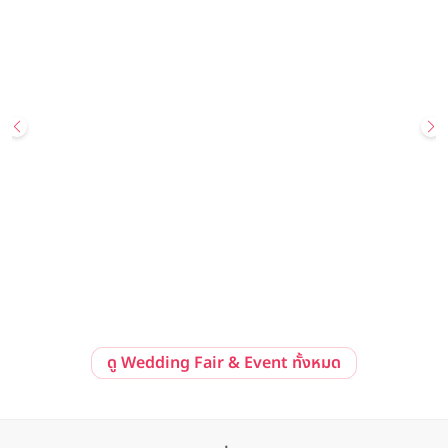
29 สิงหาคม 2569 - 30 สิงหาคม 2569
Hot Deal
Your Wedding, Your Way: Golden Promise Edition Wedding
Showcase ข้อเสนอสุดพิเศษ แพ็กเกจแต่งงานราคาเริ่มต้นเพียง
259,999 บาทสุทธิ ณ โรงแรม Avani Sukhumvit Bangkok
Avani Sukhumvit Bangkok
ลงทะเบียนร่วมงาน
ดูรายละเอียด
ดู Wedding Fair & Event ทั้งหมด