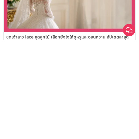
เลือก
1
รายการ
เปรียบเทียบ
ชุดเจ้าสาว lace ชุดลูกไม้ เลือกยังไงให้ดูหรูและอ่อนหวาน อัปเดตล่าสุด
ชุดเจ้าสาว boho สไตล์โบฮีเมียน เลือกยังไงให้ดูชิลและโรแมนติก
อัปเดตล่าสุด