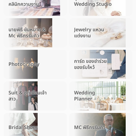
คลินิกความงาม
Wedding Studio
นายพิธี ขันหมาก &
Jewelry แหวน
Mc พิธีกรรันคิว
แต่งงาน
การ์ด ของชำร่วย
Photography
ของรับไหว้
Suit & ชุดเพื่อนเจ้า
Wedding
สาว
Planner
Bridal Shoes
MC พิธีกรรันคิว