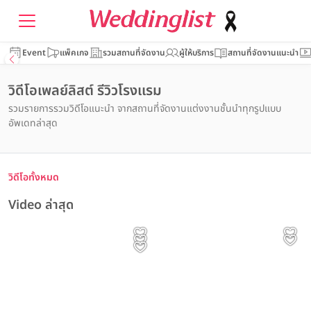
Event
แพ็คเกจ
รวมสถานที่จัดงาน
ผู้ให้บริการ
สถานที่จัดงานแนะนำ
วิดีโอเพลย์ลิสต์ รีวิวโรงเเรม
รวมรายการรวมวิดีโอแนะนำ จากสถานที่จัดงานแต่งงานชั้นนำทุกรูปแบบ
อัพเดทล่าสุด
วิดีโอทั้งหมด
Video ล่าสุด
รีวิวโรงแรม Event
รีวิวอาหาร รีวิวโรงแรม Content
รีวิวโรงแรม พิธีแต่งงาน รีวิวเเต่งงาน
รีวิวโรงแรม
Event | ประทับใจไม่รู้จบ! รวม
Prince Palace Hotel
รีวิวโรงแรม
The Couple 👰🏻‍♀️🤵🏻 | Avana
The Athenee Hotel,
ภาพบรรยากาศงาน The
คุณกำลังเลือกสถานที่แต่งงานใน
Bangkok ทุกเมนูบนโต๊ะจีน ไม่ใช่
Bangkok Hotel &
Bangkok งานแต่งงานไม่ได้เป็น
Magical of Love #3
กรุงเทพฯ ใจกลางสุขุมวิท ติดบีที
The Banquet Hall at
แค่อาหาร... แต่คือคำอวยพร
Prince Palace Hotel Bangkok
Convention Centre K.Mint
Avana Bangkok Hotel &
เพียงแค่งานเฉลิมฉลองแต่คือ
The Athenee Hotel, a Luxury
Nathong
Wedding Open House ณ
เอสทองหล่อ✨💍 ที่ Bangkok
Bangkok Marriott Hotel
สำหรับการเริ่มต้นของสอง
Convention Centre
Collection Hotel, Bangkok
& K.Bong
ค่ำคืนแห่งความฝันที่เต็มไปด้วย
Sukhumvit
The Banquet Hall at
Marriott Hotel Sukhumvit
ครอบครัว
ความรัก ความงดงามและ
Nathong