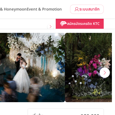
ระบบสมาชิก
l & Honeymoon
Event & Promotion
คลิกขอแพ็กเกจ
สมัครบัตรเครดิต KTC