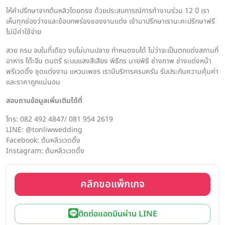
ให้คำปรึกษาจากต้นหลิวโดยตรง ด้วยประสบการณ์การทำงานร่วม 12 ปี เรา
เห็นทุกช่องว่างและข้อบกพร่องของงานแต่ง เข้ามาปรึกษาเรานะคะปรึกษาฟรี
ไม่มีค่าใช้จ่าย
สวย ครบ จบในที่เดียว งบไม่บานปลาย กำหนดงบได้ ไม่ว่าจะเป็นตกแต่งสถานที่
อาหาร โต๊ะจีน ดนตรี ระบบแสงสีเสียง พิธีกร นายพิธี ช่างภาพ ช่างแต่งหน้า
พรีเวดดิ้ง ชุดแต่งงาน แหวนเพชร เรามีบริการครบครัน รับประกันความคุ้มค่า
และราคาถูกแน่นอน
สอบถามข้อมูลเพิ่มเติมได้ที่
โทร: 082 492 4847/ 081 954 2619
LINE: @tonliwwedding
Facebook: ต้นหลิวเวดดิ้ง
Instagram: ต้นหลิวเวดดิ้ง
คลิกขอแพ็กเกจ
ติดต่อแอดมินผ่าน LINE