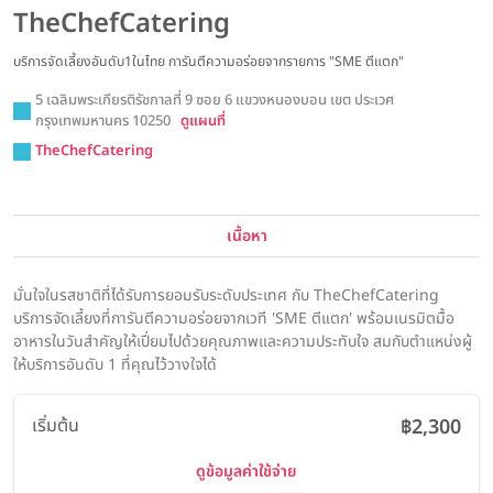
TheChefCatering
บริการจัดเลี้ยงอันดับ1ในไทย การันตีความอร่อยจากรายการ "SME ตีแตก"
5 เฉลิมพระเกียรติรัชกาลที่ 9 ซอย 6 แขวงหนองบอน เขต ประเวศ
กรุงเทพมหานคร 10250
ดูแผนที่
TheChefCatering
เนื้อหา
มั่นใจในรสชาติที่ได้รับการยอมรับระดับประเทศ กับ TheChefCatering
บริการจัดเลี้ยงที่การันตีความอร่อยจากเวที 'SME ตีแตก' พร้อมเนรมิตมื้อ
อาหารในวันสำคัญให้เปี่ยมไปด้วยคุณภาพและความประทับใจ สมกับตำแหน่งผู้
ให้บริการอันดับ 1 ที่คุณไว้วางใจได้
เริ่มต้น
฿2,300
ดูข้อมูลค่าใช้จ่าย