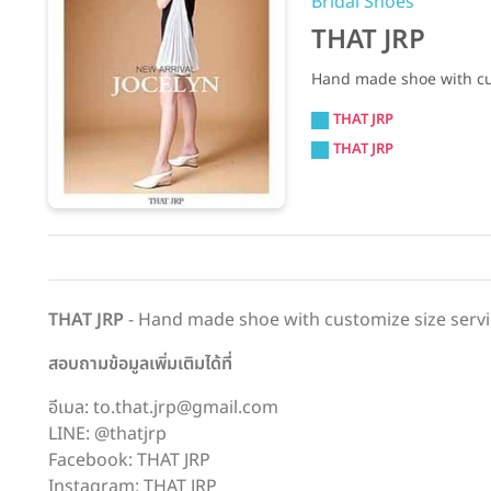
Bridal Shoes
THAT JRP
Hand made shoe with cu
THAT JRP
THAT JRP
THAT JRP
- Hand made shoe with customize size serv
สอบถามข้อมูลเพิ่มเติมได้ที่
อีเมล: to.that.jrp@gmail.com
LINE: @thatjrp
Facebook: THAT JRP
Instagram: THAT JRP