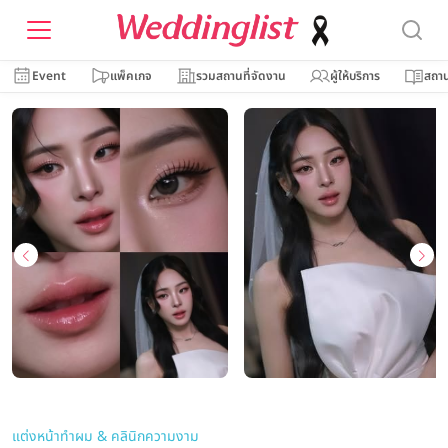
Event
แพ็คเกจ
รวมสถานที่จัดงาน
ผู้ให้บริการ
สถาน
แต่งหน้าทำผม & คลินิกความงาม