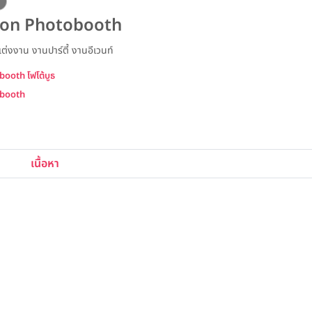
G
ion Photobooth
่งงาน งานปาร์ตี้ งานอีเวนท์
ooth โฟโต้บูธ
obooth
เนื้อหา