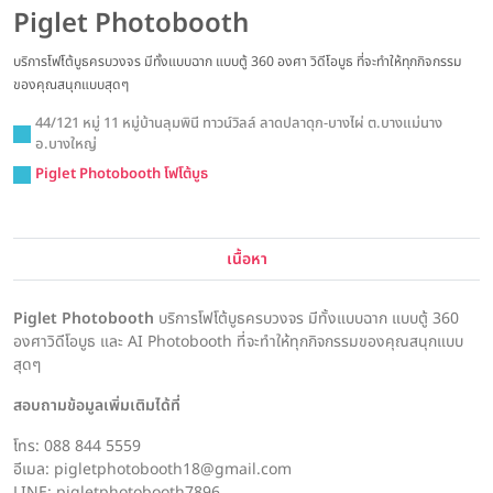
Piglet Photobooth
บริการโฟโต้บูธครบวงจร มีทั้งแบบฉาก แบบตู้ 360 องศา วิดีโอบูธ ที่จะทำให้ทุกกิจกรรม
ของคุณสนุกแบบสุดๆ
44/121 หมู่ 11 หมู่บ้านลุมพินี ทาวน์วิลล์ ลาดปลาดุก-บางไผ่ ต.บางแม่นาง
อ.บางใหญ่
Piglet Photobooth โฟโต้บูธ
เนื้อหา
Piglet Photobooth
บริการโฟโต้บูธครบวงจร มีทั้งแบบฉาก แบบตู้ 360
องศาวิดีโอบูธ และ AI Photobooth ที่จะทำให้ทุกกิจกรรมของคุณสนุกแบบ
สุดๆ
สอบถามข้อมูลเพิ่มเติมได้ที่
โทร: 088 844 5559
อีเมล: pigletphotobooth18@gmail.com
LINE: pigletphotobooth7896