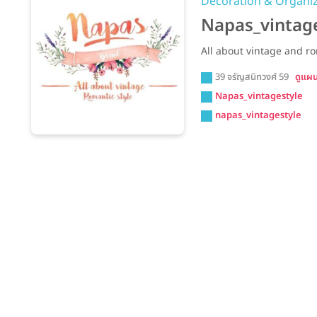
Decoration & Organi
Napas_vintag
All about vintage and ro
39 จรัญสนิทวงศ์ 59
ดูแผนท
Napas_vintagestyle
napas_vintagestyle