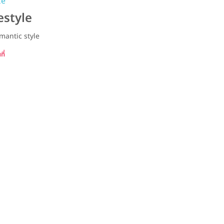
ze
estyle
mantic style
ี่