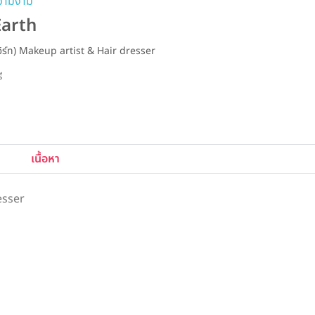
ความงาม
arth
ิร์ท) Makeup artist & Hair dresser
รี
เนื้อหา
esser