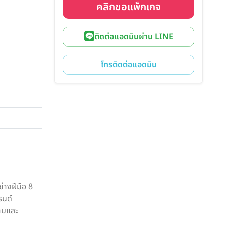
คลิกขอแพ็กเกจ
ติดต่อแอดมินผ่าน LINE
โทรติดต่อแอดมิน
่างฝีมือ 8
รนด์
ามและ