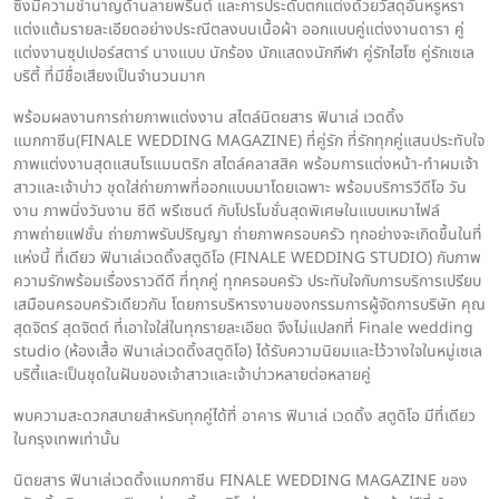
ซึ่งมีความชำนาญด้านลายพริ้นต์ และการประดับตกแต่งด้วยวัสดุอันหรูหรา
แต่งแต้มรายละเอียดอย่างประณีตลงบนเนื้อผ้า ออกแบบคู่แต่งงานดารา คู่
แต่งงานซุปเปอร์สตาร์ นางแบบ นักร้อง นักแสดงนักกีฬา คู่รักไฮโซ คู่รักเซเล
บริตี้ ที่มีชื่อเสียงเป็นจำนวนมาก
พร้อมผลงานการถ่ายภาพแต่งงาน สไตล์นิตยสาร ฟินาเล่ เวดดิ้ง
แมกกาซีน(FINALE WEDDING MAGAZINE) ที่คู่รัก ที่รักทุกคู่แสนประทับใจ
ภาพแต่งงานสุดแสนโรแมนตริก สไตล์คลาสสิค พร้อมการแต่งหน้า-ทำผมเจ้า
สาวและเจ้าบ่าว ชุดใส่ถ่ายภาพที่ออกแบบมาโดยเฉพาะ พร้อมบริการวีดีโอ วัน
งาน ภาพนิ่งวันงาน ซีดี พรีเซนต์ กับโปรโมชั่นสุดพิเศษในแบบเหมาไฟล์
ภาพถ่ายแฟชั่น ถ่ายภาพรับปริญญา ถ่ายภาพครอบครัว ทุกอย่างจะเกิดขึ้นในที่
แห่งนี้ ที่เดียว ฟินาเล่เวดดิ้งสตูดิโอ (FINALE WEDDING STUDIO) กับภาพ
ความรักพร้อมเรื่องราวดีดี ที่ทุกคู่ ทุกครอบครัว ประทับใจกับการบริการเปรียบ
เสมือนครอบครัวเดียวกัน โดยการบริหารงานของกรรมการผู้จัดการบริษัท คุณ
สุดจิตร์ สุดจิตต์ ที่เอาใจใส่ในทุกรายละเอียด จึงไม่แปลกที่ Finale wedding
studio (ห้องเสื้อ ฟินาเล่เวดดิ้งสตูดิโอ) ได้รับความนิยมและไว้วางใจในหมู่เซเล
บริตี้และเป็นชุดในฝันของเจ้าสาวและเจ้าบ่าวหลายต่อหลายคู่
พบความสะดวกสบายสำหรับทุกคู่ได้ที่ อาคาร ฟินาเล่ เวดดิ้ง สตูดิโอ มีที่เดียว
ในกรุงเทพเท่านั้น
นิตยสาร ฟินาเล่เวดดิ้งแมกกาซีน FINALE WEDDING MAGAZINE ของ