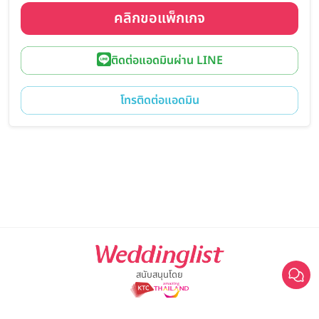
คลิกขอแพ็กเกจ
ติดต่อแอดมินผ่าน LINE
โทรติดต่อแอดมิน
สนับสนุนโดย
Bigontheway