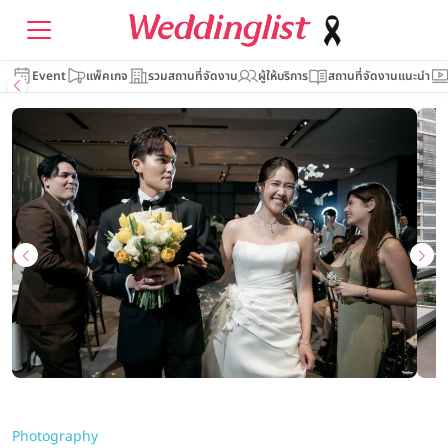
Event
แพ็คเกจ
รวมสถานที่จัดงาน
ผู้ให้บริการ
สถานที่จัดงานแนะนำ
Photography