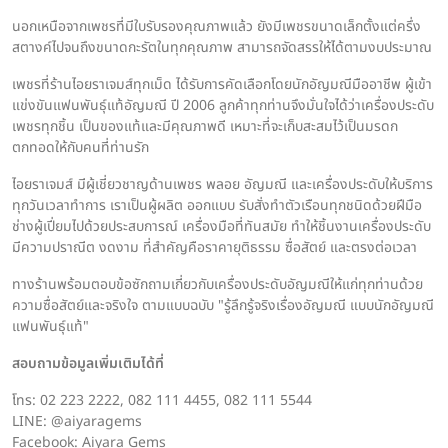
นอกเหนือจากเพชรที่มีใบรับรองคุณภาพแล้ว ยังมีเพชรขนาดเล็กตั้งแต่ครึ่ง
สตางค์ไปจนถึงขนาดกะรัตในทุกคุณภาพ สามารถจัดสรรให้ได้ตามงบประมาณ
เพชรที่ร้านไอยราเจมส์ทุกเม็ด ได้รับการคัดเลือกโดยนักอัญมณีมืออาชีพ ผู้เข้า
แข่งขันแฟนพันธุ์แท้อัญมณี ปี 2006 ลูกค้าทุกท่านจึงมั่นใจได้ว่าเครื่องประดับ
เพชรทุกชิ้น เป็นของแท้และมีคุณภาพดี เหมาะที่จะเก็บสะสมไว้เป็นมรดก
ตกทอดให้กับคนที่ท่านรัก
ไอยราเจมส์ มีผู้เชี่ยวชาญด้านเพชร พลอย อัญมณี และเครื่องประดับให้บริการ
ทุกวันเวลาทำการ เราเป็นผู้ผลิต ออกแบบ รับสั่งทำตัวเรือนทุกชนิดด้วยฝีมือ
ช่างผู้เปี่ยมไปด้วยประสบการณ์ เครื่องมือที่ทันสมัย ทำให้ชิ้นงานเครื่องประดับ
มีความปราณีต งดงาม ที่สำคัญคือราคายุติธรรม ซื่อสัตย์ และตรงต่อเวลา
ทางร้านพร้อมตอบข้อซักถามเกี่ยวกับเครื่องประดับอัญมณีให้แก่ทุกท่านด้วย
ความซื่อสัตย์และจริงใจ ตามแบบฉบับ "รู้ลึกรู้จริงเรื่องอัญมณี แบบนักอัญมณี
แฟนพันธุ์แท้"
สอบถามข้อมูลเพิ่มเติมได้ที่
โทร: 02 223 2222, 082 111 4455, 082 111 5544
LINE: @aiyaragems
Facebook: Aiyara Gems