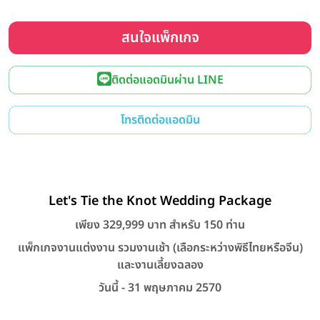
สนใจแพ็กเกจ
ติดต่อแอดมินผ่าน LINE
โทรติดต่อแอดมิน
Let's Tie the Knot Wedding Package
เพียง 329,999 บาท สำหรับ 150 ท่าน
แพ็กเกจงานแต่งงาน รวมงานเช้า (เลือกระหว่างพิธีไทยหรือจีน)
และงานเลี้ยงฉลอง
วันนี้ - 31 พฤษภาคม 2570