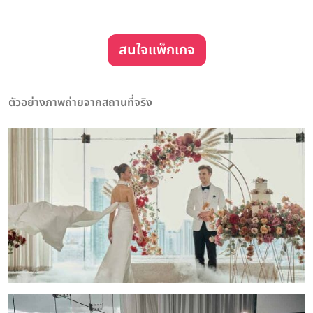
สนใจแพ็กเกจ
ตัวอย่างภาพถ่ายจากสถานที่จริง