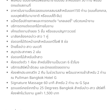
พิธีหมั้น แบบไทยหรือพิธียกน้ำชาแบบจีน สำหรับแขก 50 ท่าน พร้อม
ตกแต่งสถานที่
อาหารในงานเลี้ยงฉลองมงคลสมรสสำหรับแขก150 ท่าน (แบบค็อกเทล,
แบบบุฟเฟ่ต์นานาชาติ หรือแบบโต๊ะจีน)
แบ็กดร็อปถ่ายภาพและการตกแต่ง “แกลเลอรี่” บริเวณหน้างาน
บริการตกแต่งดอกไม้ภายในงาน
เค้กแต่งงานจำลอง 5 ชั้น หรือแชมเปญทาวเวอร์
มาลัยคล้องคอบ่าว-สาว 1 คู่
ช่อดอกไม้ติดหน้าอกสำหรับแขกวีไอพี 8 ช่อ
ป้ายชื่อบ่าว-สาว บนเวที
สมุดประสาทพร 2 เล่ม
ช่อดอกไม้สำหรับเจ้าสาว
ห้องแต่งตัว 1 ห้อง สำหรับใช้งานเป็นเวลา 6 ชั่วโมง
บริการเสิร์ฟน้ำอัดลม และมิกเซอร์ตลอดงาน
ห้องพักประเภทสวีท 2 คืน ในช่วงวันงาน พร้อมอาหารเช้าสำหรับ 2 ท่าน
ณ Pullman Bangkok Hotel G
Signature Massage 60 นาที สำหรับ 2 ท่าน ณ G Spa
ชุดเบอร์เกอร์จากร้าน 25 Degrees Bangkok สำหรับบ่าว-สาว เสิร์ฟที่
ห้องพักในวันงาน มูลค่า 1,500 บาท