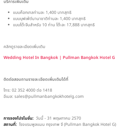
บริการเพิ่มเติม
แบบค็อกเทลท่านละ 1,400 บาทสุทธิ
แบบบุฟเฟ่ต์นานาชาติท่านละ 1,400 บาทสุทธิ
แบบโต๊ะจีนสำหรับ 10 ท่าน โต๊ะละ 17,888 บาทสุทธิ
คลิกดูรายละเอียดเพิ่มเติม
Wedding Hotel In Bangkok | Pullman Bangkok Hotel G
ติดต่อสอบถามรายละเอียดเพิ่มเติมได้ที่
โทร: 02 352 4000 ต่อ 1418
อีเมล: sales@pullmanbangkokhotelg.com
การจองโปรโมชั่น:
วันนี้ - 31 พฤษภาคม 2570
สถานที่:
โรงแรมพูลแมน กรุงเทพ จี (Pullman Bangkok Hotel G)