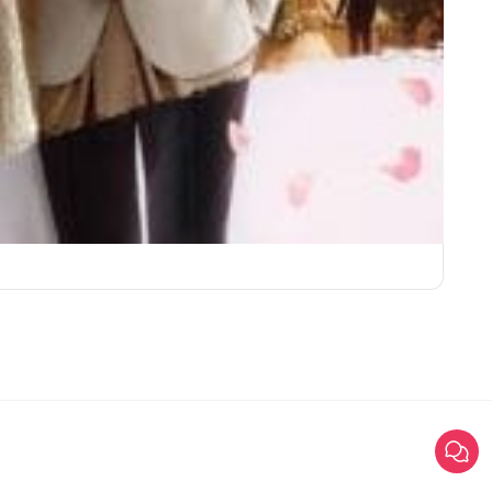
ชุดเจ้