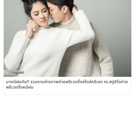
มาหนีฝนกัน!! รวมงานช่างภาพถ่ายพรีเวดดิ้งสไตล์ครีเอต ณ.สตูดิโอถ่าย
พรีเวดดิ้งหนีฝน