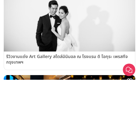
รีวิวงานแต่ง Art Gallery สไตล์มินิมอล ณ โรงแรม ดิ โอกุระ เพรสทีจ
กรุงเทพฯ