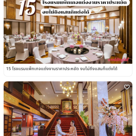
15 โรงแรมแพ็กเกจแต่งงานราคาประหยัด งบไม่ถึงแสนก็แต่งได้