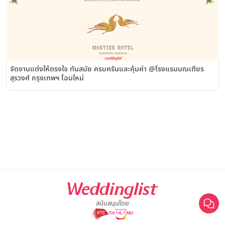
จัดงานแต่งให้ตรงใจ ทันสมัย ครบครันและคุ้มค่า @โรงแรมมณเฑียร
สุรวงศ์ กรุงเทพฯ โฉมใหม่
สนับสนุนโดย