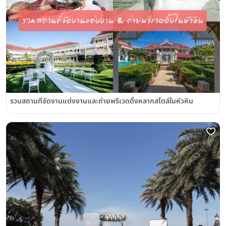
รวมสถานที่จัดงานแต่งงานและถ่ายพรีเวดดิ้งหลากสไตล์ในหัวหิน