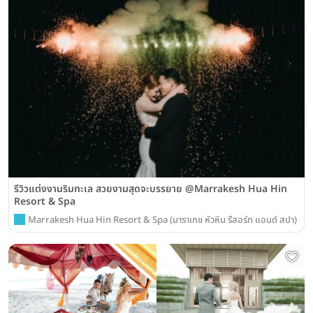
รีวิวแต่งงานริมทะเล สวยงามสุดจะบรรยาย @Marrakesh Hua Hin
Resort & Spa
Marrakesh Hua Hin Resort & Spa (มาราเกช หัวหิน รีสอร์ท แอนด์ สปา)