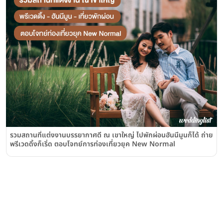
รวมสถานที่แต่งงานบรรยากาศดี ณ เขาใหญ่ ไปพักผ่อนฮันนีมูนก็ได้ ถ่าย
พรีเวดดิ้งก็เริ่ด ตอบโจทย์การท่องเที่ยวยุค New Normal