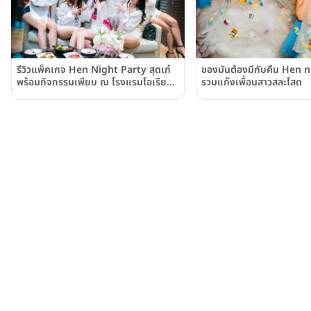
รีวิวแพ็คเกจ Hen Night Party สุดเก๋
ของมันต้องมีกับคืน Hen 
พร้อมกิจกรรมเพียบ ณ โรงแรมโอเรียน
รวมแก๊งเพื่อนสาวสละโสด
เต็ล เรสซิเดนส์ กรุงเทพฯ