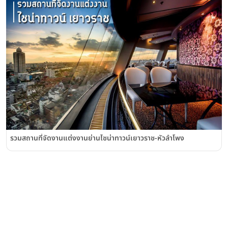
รวมสถานที่จัดงานแต่งงานย่านไชน่าทาวน์เยาวราช-หัวลำโพง